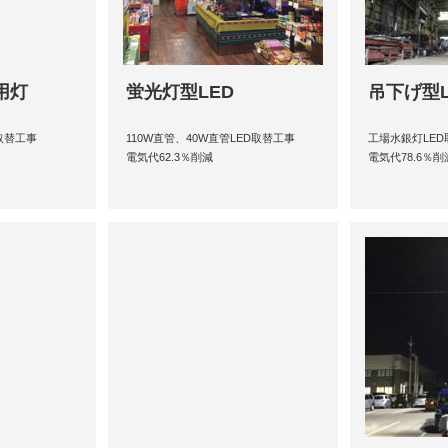
用灯
蛍光灯型LED
吊下げ型L
取替工事
110W直管、40W直管LED取替工事
工場水銀灯LED
電気代62.3％削減
電気代78.6％削