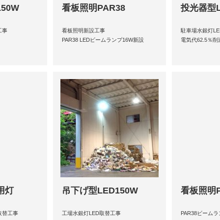
50W
看板照明PAR38
投光器型L
工事
看板照明新設工事
駐車場水銀灯L
PAR38 LEDビームランプ16W新設
電気代62.5％削
用灯
吊下げ型LED150W
看板照明P
取替工事
工場水銀灯LED取替工事
PAR38ビーム