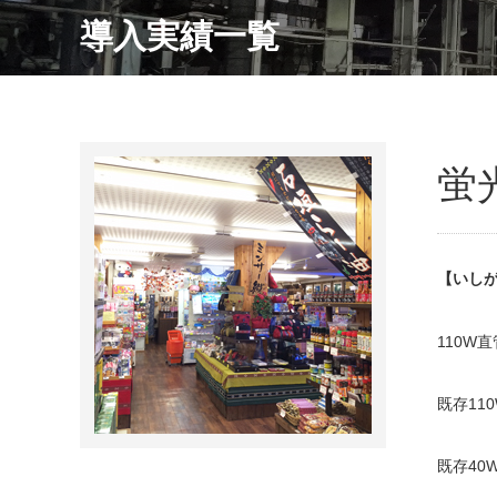
導入実績一覧
蛍
【いし
110W
既存11
既存40