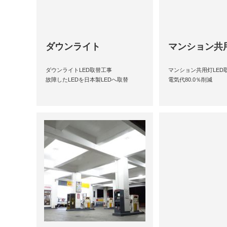
ダウンライト
マンション共
ダウンライトLED取替工事
マンション共用灯LED
故障したLEDを日本製LEDへ取替
電気代80.0％削減