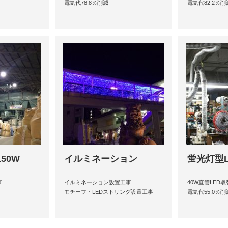
電気代78.8％削減
電気代82.2％削
50W
イルミネーション
蛍光灯型L
事
イルミネーション設置工事
40W直管LED
モチーフ・LEDストリング設置工事
電気代55.0％削