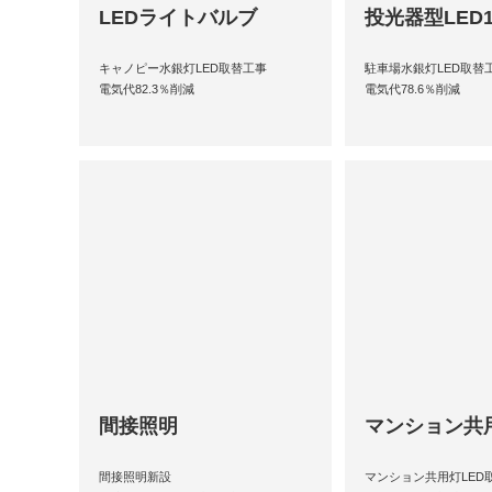
LEDライトバルブ
投光器型LED1
キャノピー水銀灯LED取替工事
駐車場水銀灯LED取替
電気代82.3％削減
電気代78.6％削減
間接照明
マンション共
間接照明新設
マンション共用灯LED