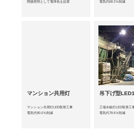
間接照明として電球色を設置
電気代68.3％削減
マンション共用灯
吊下げ型LED1
マンション共用灯LED取替工事
工場水銀灯LED取替工
電気代80.0％削減
電気代78.6％削減