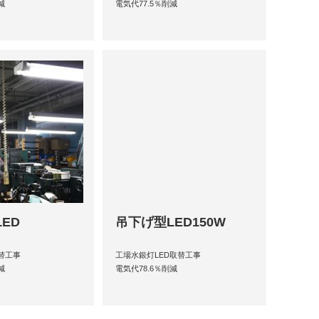
減
電気代77.5％削減
ED
吊下げ型LED150W
取替工事
工場水銀灯LED取替工事
減
電気代78.6％削減