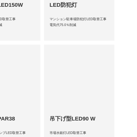
ED150W
LED防犯灯
ED取替工事
マンション駐車場防犯灯LED取替工事
減
電気代75.0％削減
AR38
吊下げ型LED90 W
ランプLED取替工事
市場水銀灯LED取替工事