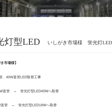
光灯型LED
いしがき市場様 蛍光灯LE
がき市場様】
直管、40W直管LED取替工事
0W直管 → 蛍光灯型LED40Wへ取替
W直管 → 蛍光灯型LED18Wへ取替