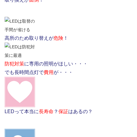
高所のため取り替えが
危険
！
防犯対策
に専用の照明がほしい・・・
でも長時間点灯で
費用
が・・・
LEDって本当に
長寿命
？
保証
はあるの？